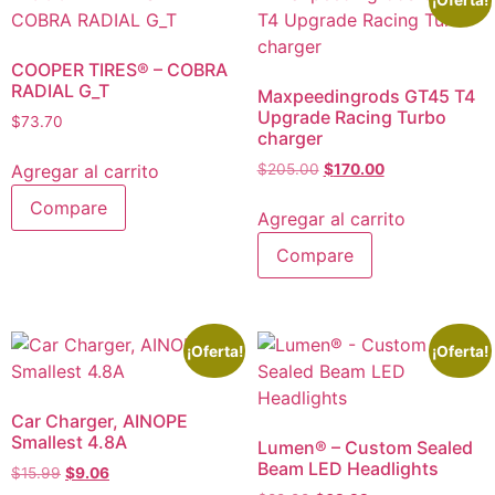
COOPER TIRES® – COBRA
RADIAL G_T
Maxpeedingrods GT45 T4
Upgrade Racing Turbo
$
73.70
charger
Agregar al carrito
$
205.00
$
170.00
Compare
Agregar al carrito
Compare
¡Oferta!
¡Oferta!
Car Charger, AINOPE
Smallest 4.8A
Lumen® – Custom Sealed
Beam LED Headlights
$
15.99
$
9.06