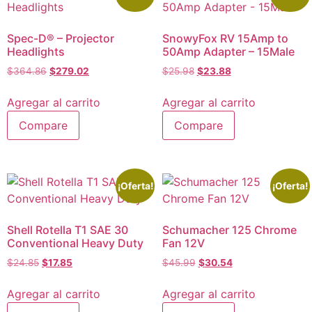
Spec-D® – Projector
SnowyFox RV 15Amp to
Headlights
50Amp Adapter – 15Male
$
364.86
$
279.02
$
25.98
$
23.88
Agregar al carrito
Agregar al carrito
Compare
Compare
¡Oferta!
¡Oferta!
Shell Rotella T1 SAE 30
Schumacher 125 Chrome
Conventional Heavy Duty
Fan 12V
$
24.85
$
17.85
$
45.99
$
30.54
Agregar al carrito
Agregar al carrito