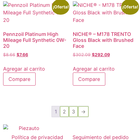
¡Oferta!
¡Oferta!
Pennzoil Platinum High
NICHE® – M178 TRENTO
Mileage Full Synthetic 0W-
Gloss Black with Brushed
20
Face
$
8.66
$
7.66
$
302.09
$
292.09
Agregar al carrito
Agregar al carrito
Compare
Compare
1
2
3
→
Política de privacidad
Seguimiento del pedido