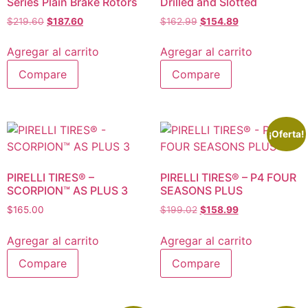
Series Plain Brake Rotors
Drilled and Slotted
$
219.60
$
187.60
$
162.99
$
154.89
Agregar al carrito
Agregar al carrito
Compare
Compare
¡Oferta!
PIRELLI TIRES® –
PIRELLI TIRES® – P4 FOUR
SCORPION™ AS PLUS 3
SEASONS PLUS
$
165.00
$
199.02
$
158.99
Agregar al carrito
Agregar al carrito
Compare
Compare