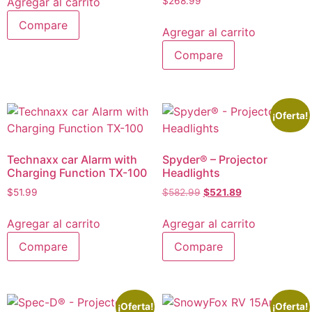
Agregar al carrito
$
268.99
Compare
Agregar al carrito
Compare
¡Oferta!
Technaxx car Alarm with
Spyder® – Projector
Charging Function TX-100
Headlights
$
51.99
$
582.99
$
521.89
Agregar al carrito
Agregar al carrito
Compare
Compare
¡Oferta!
¡Oferta!