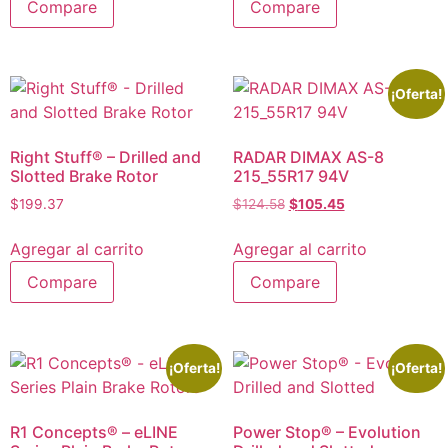
Compare
Compare
¡Oferta!
Right Stuff® – Drilled and
RADAR DIMAX AS-8
Slotted Brake Rotor
215_55R17 94V
$
199.37
$
124.58
$
105.45
Agregar al carrito
Agregar al carrito
Compare
Compare
¡Oferta!
¡Oferta!
R1 Concepts® – eLINE
Power Stop® – Evolution