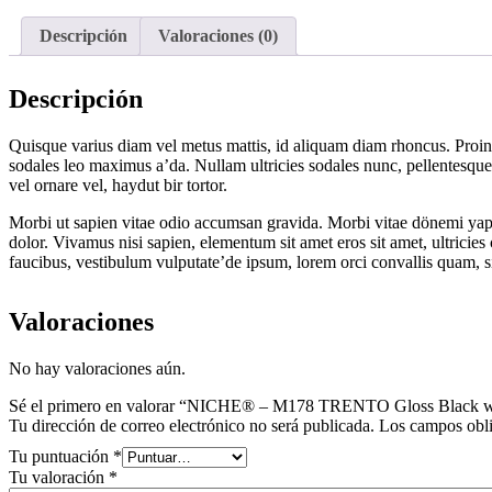
Descripción
Valoraciones (0)
Descripción
Quisque varius diam vel metus mattis, id aliquam diam rhoncus. Proin vi
sodales leo maximus a’da. Nullam ultricies sodales nunc, pellentesque 
vel ornare vel, haydut bir tortor.
Morbi ut sapien vitae odio accumsan gravida. Morbi vitae dönemi yapım
dolor. Vivamus nisi sapien, elementum sit amet eros sit amet, ultricie
faucibus, vestibulum vulputate’de ipsum, lorem orci convallis quam, s
Valoraciones
No hay valoraciones aún.
Sé el primero en valorar “NICHE® – M178 TRENTO Gloss Black w
Tu dirección de correo electrónico no será publicada.
Los campos obli
Tu puntuación
*
Tu valoración
*