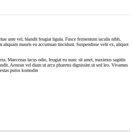
tae ante vel, blandit feugiat ligula. Fusce fermentum iaculis nibh,
am aliquam mauris eu accumsan tincidunt. Suspendisse velit ex, aliquet
rra. Maecenas lacus odio, feugiat eu nunc sit amet, maximus sagittis
landit. Aenean vel diam ut arcu pharetra dignissim ut sed leo. Vivamus
egestas purus komodin