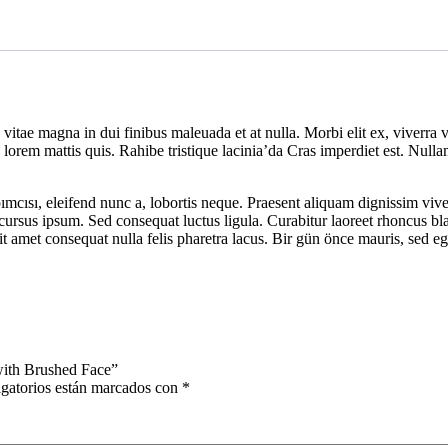
tae magna in dui finibus maleuada et at nulla. Morbi elit ex, viverra vi
lorem mattis quis. Rahibe tristique lacinia’da Cras imperdiet est. Null
cısı, eleifend nunc a, lobortis neque. Praesent aliquam dignissim vive
s cursus ipsum. Sed consequat luctus ligula. Curabitur laoreet rhoncus b
it amet consequat nulla felis pharetra lacus. Bir gün önce mauris, sed 
ith Brushed Face”
gatorios están marcados con
*