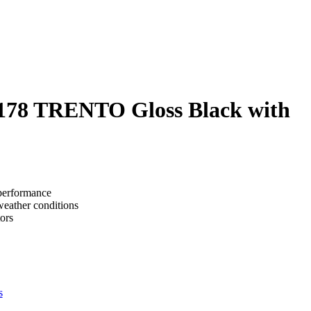
78 TRENTO Gloss Black with
 performance
weather conditions
ors
s