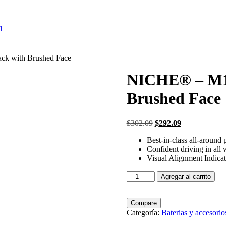
1
k with Brushed Face
NICHE® – M1
Brushed Face
$
302.09
$
292.09
Best-in-class all-around
Confident driving in all 
Visual Alignment Indicat
Agregar al carrito
Compare
Categoría:
Baterias y accesorio