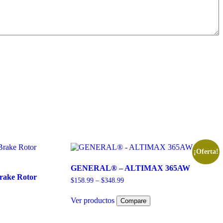
¡Oferta!
GENERAL® – ALTIMAX 365AW
Brake Rotor
$
158.99
–
$
348.99
Ver productos
Compare